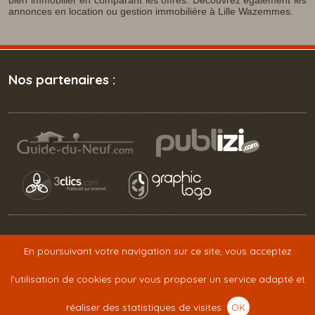
bien immobilier en comparant les offres. Découvrez également les
annonces en location ou gestion immobiliére à Lille Wazemmes.
Nos partenaires :
L'immobilier 59
En poursuivant votre navigation sur ce site, vous acceptez
Qui sommes-nous ?
l'utilisation de cookies pour vous proposer un service adapté et
Nos partenaires
réaliser des statistiques de visites
OK