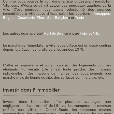
Comme vous pouvez le voir dans la liste ci dessus, l'immobilier
Villeneuve d'Ascq se définit autour des principaux quartiers de la
ville. C'est pourquoi nous avons séléctionné des agences
immobilières à Villeneuve d'Ascq selon les quartiers :
Annappes,
Brigode,
Cousinerie
,
Flers
,
Sart-Babylon
e et
Triolo
,
Les autres quartiers sont
Pont de Bois
ou encore
Hotel de Ville
.
Le marché de l'immobilier à Villeneuve d'Ascq est en essor continu
depuis la création de la ville vers les années 1970.
L'offre est importante et vous trouverez des logements pour les
étudiants (l'université Lille 3 est toute proche, des maisons
individuelles, des maisons de maitres, des appartements bon
marché mais de bonne qualité, des surfaces commerciale, etc.
Investir dans l' immobilier
Investir dans l'immobilier offre plusieurs avantages non
négligeables : La proximité de Lille via les transports en commun
(métro, bus, vlille), le Grand Stade, les nombreux centres
commerciaux, les espaces verts, les prix de l'immobilier qui sont